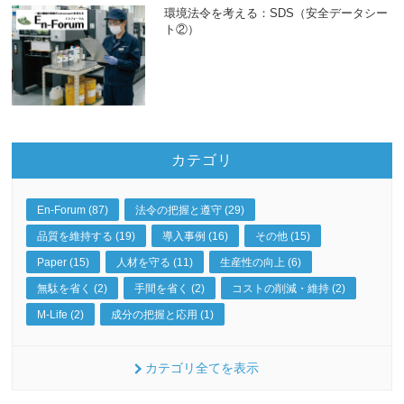
環境法令を考える：SDS（安全データシー
ト②）
カテゴリ
En-Forum (87)
法令の把握と遵守 (29)
品質を維持する (19)
導入事例 (16)
その他 (15)
Paper (15)
人材を守る (11)
生産性の向上 (6)
無駄を省く (2)
手間を省く (2)
コストの削減・維持 (2)
M-Life (2)
成分の把握と応用 (1)
カテゴリ全てを表示