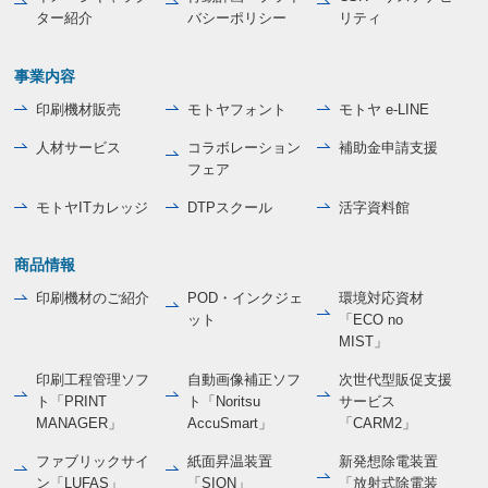
ター紹介
バシーポリシー
リティ
事業内容
印刷機材販売
モトヤフォント
モトヤ e-LINE
人材サービス
コラボレーション
補助金申請支援
フェア
モトヤITカレッジ
DTPスクール
活字資料館
商品情報
印刷機材のご紹介
POD・インクジェ
環境対応資材
ット
「ECO no
MIST」
印刷工程管理ソフ
自動画像補正ソフ
次世代型販促支援
ト「PRINT
ト「Noritsu
サービス
MANAGER」
AccuSmart」
「CARM2」
ファブリックサイ
紙面昇温装置
新発想除電装置
ン「LUFAS」
「SION」
「放射式除電装