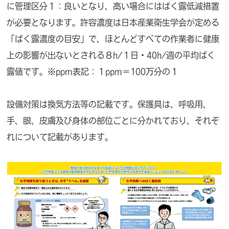
に管理区分１：良いとなり、高い場合にはばく露低減措置
が必要となります。許容濃度は日本産業衛生学会が定める
「ばく露濃度の目安」で、ほとんどすべての作業者に健康
上の影響が出ないとされる８h/１日・40h/週の平均ばく
露値です。※ppm表記：１ppm＝100万分の１
設備対策は換気方法等の記載です。保護具は、呼吸用、
手、眼、皮膚及び身体の部位ごとに分かれており、それぞ
れについて記載があります。