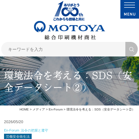
環境法令を考える：SDS（安
全データシート②）
HOME
>
メディア
>
En-Forum
> 環境法令を考える：SDS（安全データシート②）
2026/05/20
En-Forum
法令の把握と遵守
労働安全衛生法