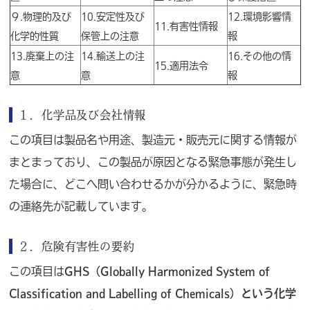
９.物理的及び
10.安定性及び
12.環境影響情
11.有害性情報
化学的性質
保管上の注意
報
13.廃棄上の注
14.輸送上の注
16.その他の情
15.適用法令
意
意
報
１．
化学品及び会社情報
この項目は製品名や用途、製造元・販売元に関する情報が
まとまっており、この製品が原因となる緊急事態が発生し
た場合に、どこへ問い合わせるかが分かるように、緊急時
の連絡先が記載しています。
２．危険有害性の要約
この項目は
GHS（Globally Harmonized System of
Classification and Labelling of Chemicals）という化学