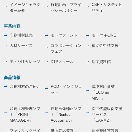
イメージキャラク
行動計画・プライ
CSR・サステナビ
ター紹介
バシーポリシー
リティ
事業内容
印刷機材販売
モトヤフォント
モトヤ e-LINE
人材サービス
コラボレーション
補助金申請支援
フェア
モトヤITカレッジ
DTPスクール
活字資料館
商品情報
印刷機材のご紹介
POD・インクジェ
環境対応資材
ット
「ECO no
MIST」
印刷工程管理ソフ
自動画像補正ソフ
次世代型販促支援
ト「PRINT
ト「Noritsu
サービス
MANAGER」
AccuSmart」
「CARM2」
ファブリックサイ
紙面昇温装置
新発想除電装置