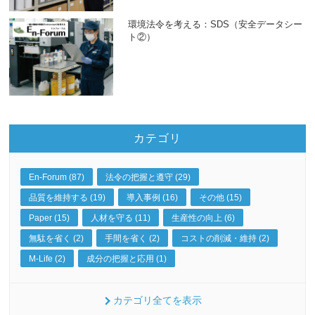
環境法令を考える：SDS（安全データシー
ト②）
カテゴリ
En-Forum (87)
法令の把握と遵守 (29)
品質を維持する (19)
導入事例 (16)
その他 (15)
Paper (15)
人材を守る (11)
生産性の向上 (6)
無駄を省く (2)
手間を省く (2)
コストの削減・維持 (2)
M-Life (2)
成分の把握と応用 (1)
カテゴリ全てを表示