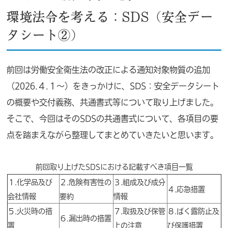
環境法令を考える：SDS（安全デー
タシート②）
前回は労働安全衛生法の改正による通知対象物質の追加
（2026.４.１～）をきっかけに、SDS：安全データシート
の概要や交付義務、共通書式等について取り上げました。
そこで、今回はそのSDSの共通書式について、各項目の要
点を踏まえながら整理してまとめていきたいと思います。
前回取り上げたSDSにおける記載すべき項目一覧
１.化学品及び
２.危険有害性の
３.組成及び成分
４.応急措置
会社情報
要約
情報
５.火災時の措
７.取扱及び保管
８.ばく露防止及
６.漏出時の措置
置
上の注意
び保護措置