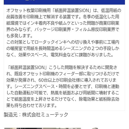
オフセット枚葉印刷機用「紙面昇温装置SION」は、低温用紙の
品質改善を印刷機上で解消する装置です。冬季の低温化した用
紙環境ではインキ着肉不良や紙ムケといった問題が商業印刷業
界のみならず、パッケージ印刷業界・フィルム原反印刷業界で
も多発します。
この対策としてロータックインキへの切り換えや事前に工場内
の暖房室で用紙を長時間温めるシーズニングの２つの手段しか
なく、効果やスペース、電気料金などに課題がありました。
「紙面昇温装置SION」こうした問題を解決するために開発さ
れ、既設オフセット印刷機のフィーダー部に取りつけるだけで
効果が発揮され、60台以上が印刷会社様に導入されておりま
す。シーズニングスペース・時間を必要とせず、印刷機と連動
した自動運転が可能で、熱風を紙面および用紙間に噴射するこ
とで紙面温度を上昇させるだけでなく、除電効果と紙粉除去効
果も持ち合わせております。
製造元：株式会社ミューテック