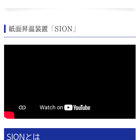
紙面昇温装置「SION」
SIONとは