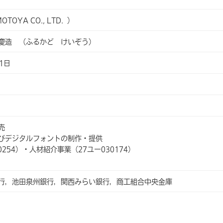
OYA CO., LTD. ）
慶造 （ふるかど けいぞう）
1日
）
売
びデジタルフォントの制作・提供
0254）・人材紹介事業（27ユー030174）
銀行，池田泉州銀行，関西みらい銀行，商工組合中央金庫