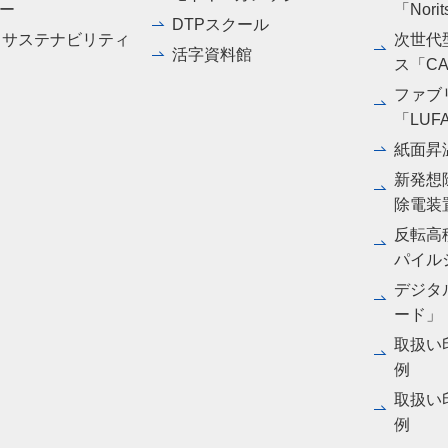
ー
「Norit
DTPスクール
・サステナビリティ
次世代
活字資料館
ス「CA
ファブ
「LUF
紙面昇
新発想
除電装
反転高
パイル
デジタル
ード」
取扱い
例
取扱い
例