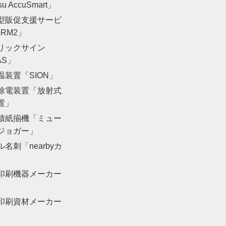
su AccuSmart」
型販促支援サービ
RM2」
リックサイン
AS」
温装置「SION」
除電装置「放射式
置」
積紙揃機「ミュー
ジョガー」
名刺「nearbyカ
印刷機器メーカー
印刷資材メーカー