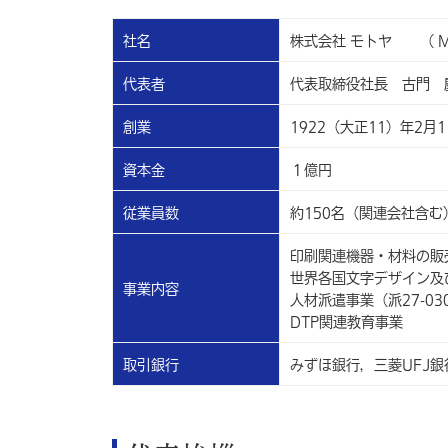
社名
株式会社 モトヤ （ MOT
代表者
代表取締役社長 古門 
創業
1922（大正11）年2月1
資本金
１億円
従業員数
約150名（関連会社含む
印刷関連機器・材料の販
世界各国文字デザイン及
事業内容
人材派遣事業（派27-03
DTP関連教育事業
取引銀行
みずほ銀行，三菱UFJ