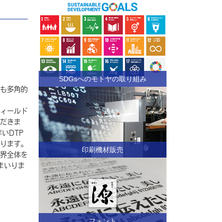
SDGsへのモトヤの取り組み
も多角的
ィールド
だきま
いDTP
ります。
印刷機材販売
界全体を
まいりま
フォント