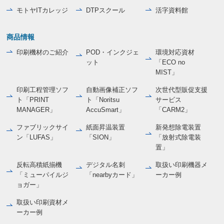
モトヤITカレッジ
DTPスクール
活字資料館
商品情報
印刷機材のご紹介
POD・インクジェ
環境対応資材
ット
「ECO no
MIST」
印刷工程管理ソフ
自動画像補正ソフ
次世代型販促支援
ト「PRINT
ト「Noritsu
サービス
MANAGER」
AccuSmart」
「CARM2」
ファブリックサイ
紙面昇温装置
新発想除電装置
ン「LUFAS」
「SION」
「放射式除電装
置」
反転高積紙揃機
デジタル名刺
取扱い印刷機器メ
「ミューパイルジ
「nearbyカード」
ーカー例
ョガー」
取扱い印刷資材メ
ーカー例