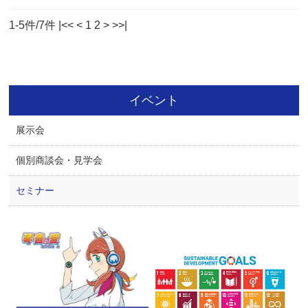
1-5件/7件
|<<
<
1
2
>
>>|
イベント
展示会
個別商談会・見学会
セミナー