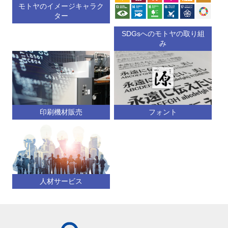
モトヤのイメージキャラク
ター
SDGsへのモトヤの取り組
み
印刷機材販売
フォント
人材サービス