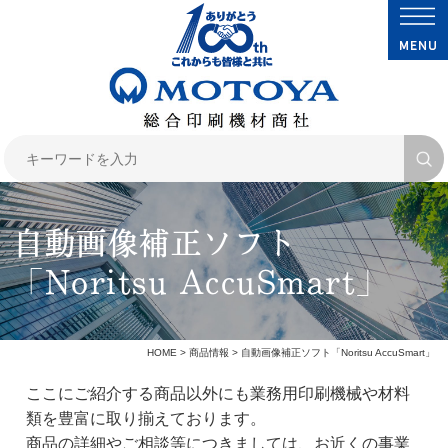
自動画像補正ソフト
「Noritsu AccuSmart」
HOME
>
商品情報
> 自動画像補正ソフト「Noritsu AccuSmart」
ここにご紹介する商品以外にも業務用印刷機械や材料
類を豊富に取り揃えております。
商品の詳細やご相談等につきましては、お近くの
事業