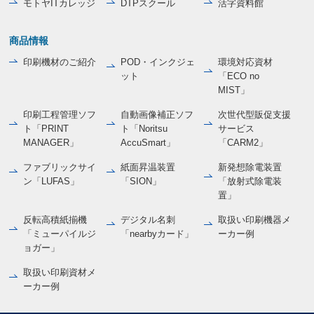
モトヤITカレッジ
DTPスクール
活字資料館
商品情報
印刷機材のご紹介
POD・インクジェ
環境対応資材
ット
「ECO no
MIST」
印刷工程管理ソフ
自動画像補正ソフ
次世代型販促支援
ト「PRINT
ト「Noritsu
サービス
MANAGER」
AccuSmart」
「CARM2」
ファブリックサイ
紙面昇温装置
新発想除電装置
ン「LUFAS」
「SION」
「放射式除電装
置」
反転高積紙揃機
デジタル名刺
取扱い印刷機器メ
「ミューパイルジ
「nearbyカード」
ーカー例
ョガー」
取扱い印刷資材メ
ーカー例