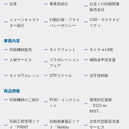
沿革
事業所紹介
お近くの印刷関連
販売会社
イメージキャラク
行動計画・プライ
CSR・サステナビ
ター紹介
バシーポリシー
リティ
事業内容
印刷機材販売
モトヤフォント
モトヤ e-LINE
人材サービス
コラボレーション
補助金申請支援
フェア
モトヤITカレッジ
DTPスクール
活字資料館
商品情報
印刷機材のご紹介
POD・インクジェ
環境対応資材
ット
「ECO no
MIST」
印刷工程管理ソフ
自動画像補正ソフ
次世代型販促支援
ト「PRINT
ト「Noritsu
サービス