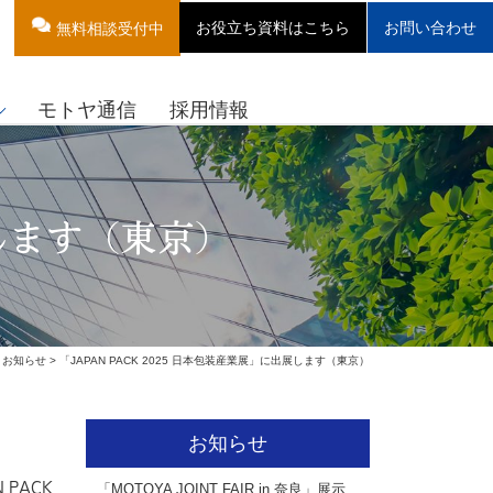
お役立ち資料はこちら
お問い合わせ
無料相談受付中
モトヤ通信
採用情報
展します（東京）
>
お知らせ
> 「JAPAN PACK 2025 日本包装産業展」に出展します（東京）
お知らせ
N PACK
「MOTOYA JOINT FAIR in 奈良」展示