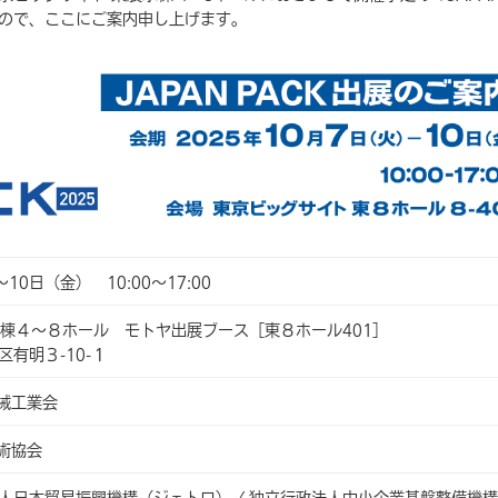
ので、ここにご案内申し上げます。
10日（金） 10:00～17:00
示棟４～８ホール モトヤ出展ブース［東８ホール401］
東区有明３-10-１
械工業会
術協会
法人日本貿易振興機構（ジェトロ） / 独立行政法人中小企業基盤整備機構 