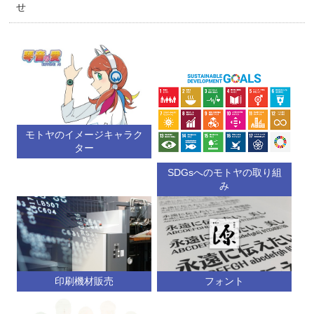
せ
モトヤのイメージキャラク
ター
SDGsへのモトヤの取り組
み
印刷機材販売
フォント