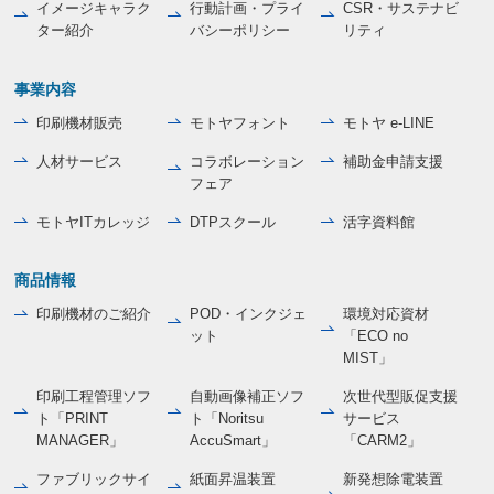
イメージキャラク
行動計画・プライ
CSR・サステナビ
ター紹介
バシーポリシー
リティ
事業内容
印刷機材販売
モトヤフォント
モトヤ e-LINE
人材サービス
コラボレーション
補助金申請支援
フェア
モトヤITカレッジ
DTPスクール
活字資料館
商品情報
印刷機材のご紹介
POD・インクジェ
環境対応資材
ット
「ECO no
MIST」
印刷工程管理ソフ
自動画像補正ソフ
次世代型販促支援
ト「PRINT
ト「Noritsu
サービス
MANAGER」
AccuSmart」
「CARM2」
ファブリックサイ
紙面昇温装置
新発想除電装置