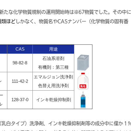
の新たな化学物質規制の運用開始時は※67物質でした。その中
種類ほど
しかなく、物質名やCASナンバー（化学物質の固有番
CAS
用途
石油系溶剤
98-82-8
有機則：第三種
エマルジョン洗浄剤
ン
111-42-2
色替え用洗浄剤
ー
128-37-0
インキ乾燥抑制剤
ル
（乳白タイプ）洗浄剤、インキ乾燥抑制剤等の成分中に僅か１