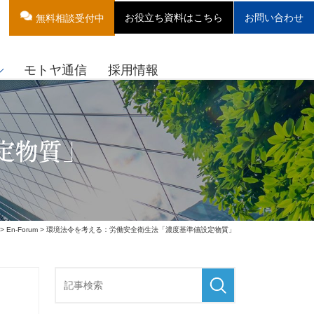
お役立ち資料はこちら
お問い合わせ
無料相談受付中
モトヤ通信
採用情報
定物質」
>
En-Forum
> 環境法令を考える：労働安全衛生法「濃度基準値設定物質」