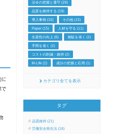
法令の把握と遵守 (29)
品質を維持する (19)
導入事例 (16)
その他 (15)
Paper (15)
人材を守る (11)
生産性の向上 (6)
無駄を省く (2)
手間を省く (2)
コストの削減・維持 (2)
M-Life (2)
成分の把握と応用 (1)
的に
カテゴリ全てを表示
準で
タグ
物
品質維持 (21)
労働安全衛生法 (18)