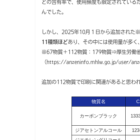
どの含有率で、使用頻度も限定されている
んでした。
しかし、2025年10月１日から追加された
11種類ほど
あり、その中には使用量が多く
※67物質＋112物質：179物質⇒厚生労
（
https://anzeninfo.mhlw.go.jp/user/an
追加の112物質で印刷に関連があると思わ
物質名
C
カーボンブラック
1333
ジアセトンアルコール
123
ジエチレングリコール