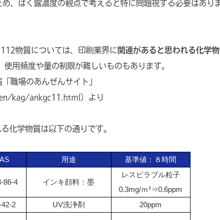
ため、ばく露濃度の観点で考えると特に問題視する必要はあり
※112物質については、印刷業界に
関連があると思われる化学物
、使用頻度や量の制限が難しいものもあります。
働省「職場のあんぜんサイト」
zen/kag/ankgc11.html
）より
れる化学物質は以下の通りです。
AS
用途
基準値：８時間
レスピラブル粒子
-86-4
インキ顔料：墨
0.3mg/ｍ³⇒0.6ppm
-42-2
UV洗浄剤
20ppm