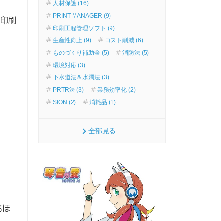
人材保護 (16)
PRINT MANAGER (9)
に印刷
印刷工程管理ソフト (9)
生産性向上 (9)
コスト削減 (6)
ものづくり補助金 (5)
消防法 (5)
環境対応 (3)
下水道法＆水濁法 (3)
PRTR法 (3)
業務効率化 (2)
SION (2)
消耗品 (1)
全部見る
％ほ