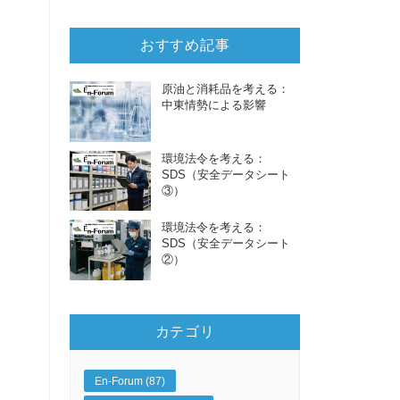
おすすめ記事
原油と消耗品を考える：
中東情勢による影響
環境法令を考える：
SDS（安全データシート
③）
環境法令を考える：
SDS（安全データシート
②）
カテゴリ
En-Forum (87)