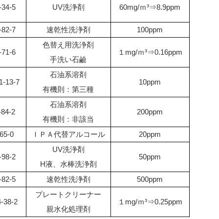
-34-5
UV洗浄剤
60mg/ｍ³⇒8.9ppm
-82-7
速乾性洗浄剤
100ppm
色替え用洗浄剤
-71-6
１mg/ｍ³⇒0.16ppm
手洗い石鹼
石油系溶剤
1-13-7
10ppm
有機則：第三種
石油系溶剤
-84-2
200ppm
有機則：非該当
65-0
ＩＰＡ代替アルコール
20ppm
UV洗浄剤
-98-2
50ppm
H液、水棒洗浄剤
-82-5
速乾性洗浄剤
500ppm
プレートクリーナー
-38-2
１mg/ｍ³⇒0.25ppm
親水化処理剤