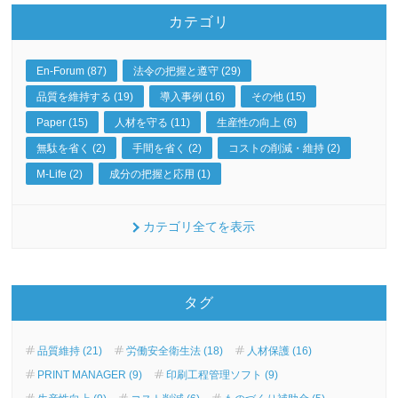
カテゴリ
En-Forum (87)
法令の把握と遵守 (29)
品質を維持する (19)
導入事例 (16)
その他 (15)
Paper (15)
人材を守る (11)
生産性の向上 (6)
無駄を省く (2)
手間を省く (2)
コストの削減・維持 (2)
M-Life (2)
成分の把握と応用 (1)
カテゴリ全てを表示
タグ
品質維持 (21)
労働安全衛生法 (18)
人材保護 (16)
PRINT MANAGER (9)
印刷工程管理ソフト (9)