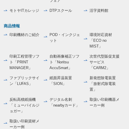
フェア
モトヤITカレッジ
DTPスクール
活字資料館
商品情報
印刷機材のご紹介
POD・インクジェ
環境対応資材
ット
「ECO no
MIST」
印刷工程管理ソフ
自動画像補正ソフ
次世代型販促支援
ト「PRINT
ト「Noritsu
サービス
MANAGER」
AccuSmart」
「CARM2」
ファブリックサイ
紙面昇温装置
新発想除電装置
ン「LUFAS」
「SION」
「放射式除電装
置」
反転高積紙揃機
デジタル名刺
取扱い印刷機器メ
「ミューパイルジ
「nearbyカード」
ーカー例
ョガー」
取扱い印刷資材メ
ーカー例