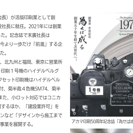
会長）が活版印刷業として創
役社長に就任。2021年には創業
した。記念誌で末廣社長は
今より一歩だけ「前進」する企
た。
、北九州と福岡、東京に営業所
ト印刷１号機のハイデルベルグ
オフセット印刷機はハイデルベル
付、菊半裁４色機SM74、菊半
。また、小ロット対応ではコニカ
置するほか、「建設業許可」を
ンなど「デザインから施工まで
アカマ印刷50周年記念誌「為せば
事業を展開する。