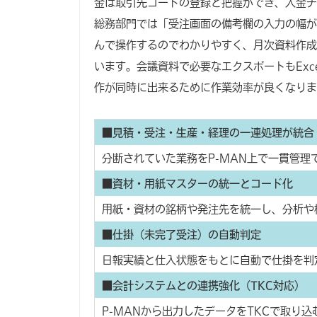
金は取引先コードの登録と把握ができ、入金チ
総務部門では「受注画面の備考欄の入力の幅が
んで操作するのでわかりやすく、月次資料作成
います。会議資料で必要なエクスポートもEx
作が同時に出来るために作業効率が良くなりま
■見積・受注・生産・経理の一連処理が統合
分断されていた業務をP-MAN上で一貫管
■資材・用紙マスターの統一とコード化
用紙・資材の銘柄や発注先を統一し、分析や
■仕掛（未完了受注）の自動判定
日報実績と仕入状態をもとに自動で仕掛を判
■会計システムとの連携強化（TKC対応）
P-MANから出力したデータをTKCで取り