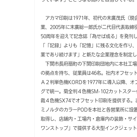
アカマ印刷は1971年、初代の末廣茂氏（現
業、2005年に末廣総一郎氏が二代目代表取締
50周年を迎えて記念誌「為せば成る」を発刊
「「記録」よりも「記憶」に残る文化を作り、
業であり続けます」と新たな企業理念を制定し
下関市長府扇町の下関印刷団地内に本社工場
の拠点を持ち、従業員は46名。社内オフセッ
Ａ２判単色機KORDを1977年に導入以降、
グで統一。菊全判４色機SM-102カットスター
裁４色機SX74でオフセット印刷を提供する
ミノルタのカラーPODを本社と各営業所に設
取得し、店舗内・工場内・倉庫内の装飾・サイ
ワンストップ」で提供する大型インクジェット