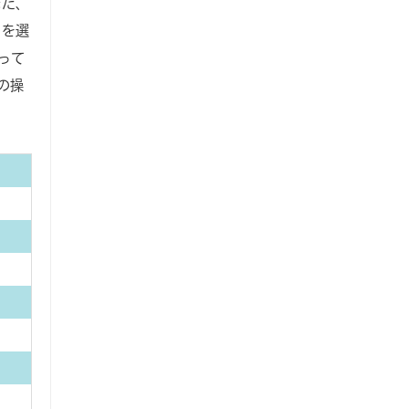
また、
目を選
って
の操