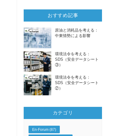
おすすめ記事
原油と消耗品を考える：
中東情勢による影響
環境法令を考える：
SDS（安全データシート
③）
環境法令を考える：
SDS（安全データシート
②）
カテゴリ
En-Forum (87)