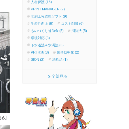
人材保護 (16)
PRINT MANAGER (9)
印刷工程管理ソフト (9)
生産性向上 (9)
コスト削減 (6)
ものづくり補助金 (5)
消防法 (5)
環境対応 (3)
下水道法＆水濁法 (3)
PRTR法 (3)
業務効率化 (2)
SION (2)
消耗品 (1)
全部見る
成る」