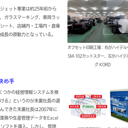
ジェット事業は約25年前から
、ガラスマーキング、車両ラッ
シート、店舗内・工場内・倉庫
成長の原動力となっている。
オフセット印刷工場：右がハイデル
SM-102カットスター、左がハイデ
グ KORD
決め手
くつかの経営情報システムを検
ける」というのが末廣社長の選
んできた末廣社長は2007年に
務や生産管理データをExcel
計ソフトを導入。しかし、管理