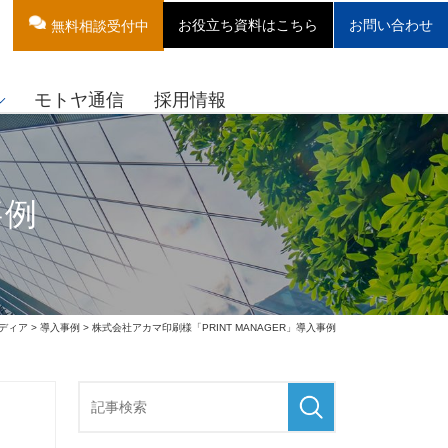
お役立ち資料はこちら
お問い合わせ
無料相談受付中
モトヤ通信
採用情報
事例
ディア
>
導入事例
> 株式会社アカマ印刷様「PRINT MANAGER」導入事例