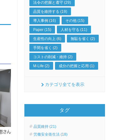
法令の把握と遵守 (29)
品質を維持する (19)
導入事例 (16)
その他 (15)
Paper (15)
人材を守る (11)
生産性の向上 (6)
無駄を省く (2)
手間を省く (2)
コストの削減・維持 (2)
M-Life (2)
成分の把握と応用 (1)
カテゴリ全てを表示
タグ
品質維持 (21)
恵さん
労働安全衛生法 (18)