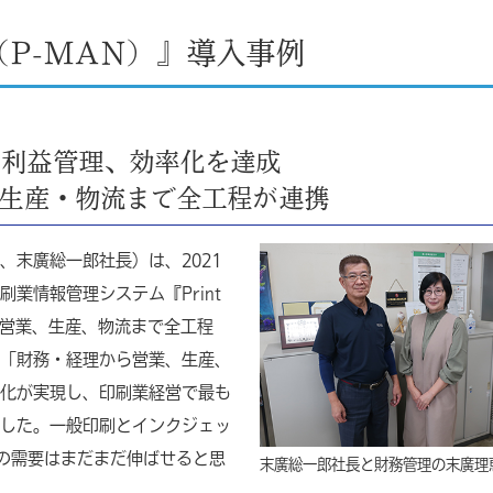
R（P-MAN）』導入事例
と利益管理、効率化を達成
・生産・物流まで全工程が連携
末廣総一郎社長）は、2021
業情報管理システム『Print
務、営業、生産、物流まで全工程
「財務・経理から営業、生産、
化が実現し、印刷業経営で最も
した。一般印刷とインクジェッ
紙の需要はまだまだ伸ばせると思
末廣総一郎社長と財務管理の末廣理