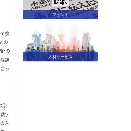
フォント
って検
lの
程間の
人材サービス
々な課
き合っ
取引
で数字
月の入