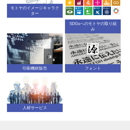
モトヤのイメージキャラク
ター
SDGsへのモトヤの取り組
み
印刷機材販売
フォント
人材サービス