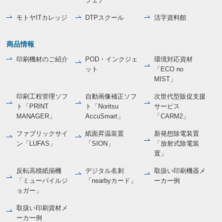
フェア
モトヤITカレッジ
DTPスクール
活字資料館
商品情報
印刷機材のご紹介
POD・インクジェ
環境対応資材
ット
「ECO no
MIST」
印刷工程管理ソフ
自動画像補正ソフ
次世代型販促支援
ト「PRINT
ト「Noritsu
サービス
MANAGER」
AccuSmart」
「CARM2」
ファブリックサイ
紙面昇温装置
新発想除電装置
ン「LUFAS」
「SION」
「放射式除電装
置」
反転高積紙揃機
デジタル名刺
取扱い印刷機器メ
「ミューパイルジ
「nearbyカード」
ーカー例
ョガー」
取扱い印刷資材メ
ーカー例