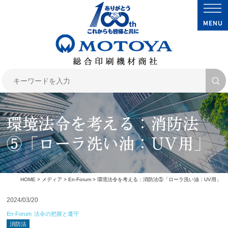
環境法令を考える：消防法
⑤「ローラ洗い油：UV用」
HOME
>
メディア
>
En-Forum
> 環境法令を考える：消防法⑤「ローラ洗い油：UV用」
2024/03/20
En-Forum
法令の把握と遵守
消防法