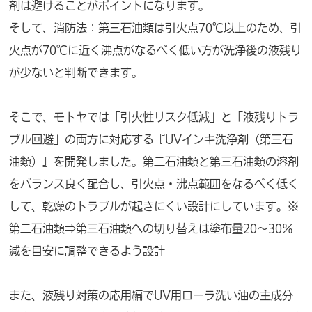
剤は避けることがポイントになります。
そして、消防法：第三石油類は引火点70℃以上のため、引
火点が70℃に近く沸点がなるべく低い方が洗浄後の液残り
が少ないと判断できます。
そこで、モトヤでは「引火性リスク低減」と「液残りトラ
ブル回避」の両方に対応する『UVインキ洗浄剤（第三石
油類）』を開発しました。第二石油類と第三石油類の溶剤
をバランス良く配合し、引火点・沸点範囲をなるべく低く
して、乾燥のトラブルが起きにくい設計にしています。※
第二石油類⇒第三石油類への切り替えは塗布量20～30％
減を目安に調整できるよう設計
また、液残り対策の応用編でUV用ローラ洗い油の主成分