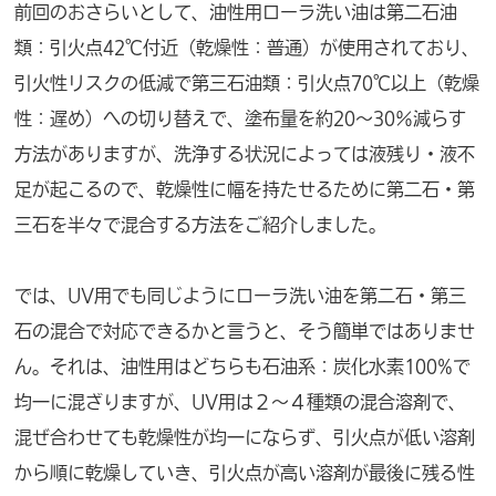
前回のおさらいとして、油性用ローラ洗い油は第二石油
類：引火点42℃付近（乾燥性：普通）が使用されており、
引火性リスクの低減で第三石油類：引火点70℃以上（乾燥
性：遅め）への切り替えで、塗布量を約20～30％減らす
方法がありますが、洗浄する状況によっては液残り・液不
足が起こるので、乾燥性に幅を持たせるために第二石・第
三石を半々で混合する方法をご紹介しました。
では、UV用でも同じようにローラ洗い油を第二石・第三
石の混合で対応できるかと言うと、そう簡単ではありませ
ん。それは、油性用はどちらも石油系：炭化水素100%で
均一に混ざりますが、UV用は２～４種類の混合溶剤で、
混ぜ合わせても乾燥性が均一にならず、引火点が低い溶剤
から順に乾燥していき、引火点が高い溶剤が最後に残る性