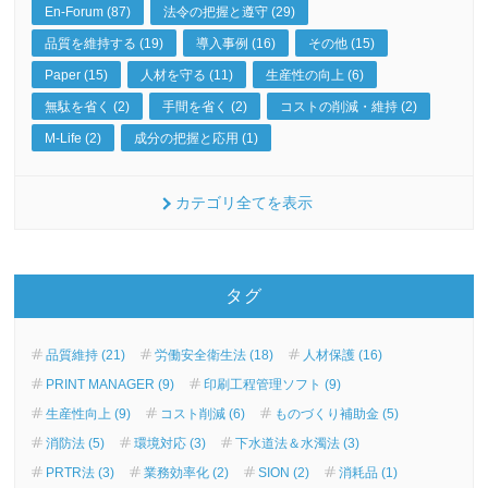
En-Forum (87)
法令の把握と遵守 (29)
品質を維持する (19)
導入事例 (16)
その他 (15)
Paper (15)
人材を守る (11)
生産性の向上 (6)
無駄を省く (2)
手間を省く (2)
コストの削減・維持 (2)
M-Life (2)
成分の把握と応用 (1)
カテゴリ全てを表示
タグ
品質維持 (21)
労働安全衛生法 (18)
人材保護 (16)
PRINT MANAGER (9)
印刷工程管理ソフト (9)
生産性向上 (9)
コスト削減 (6)
ものづくり補助金 (5)
消防法 (5)
環境対応 (3)
下水道法＆水濁法 (3)
PRTR法 (3)
業務効率化 (2)
SION (2)
消耗品 (1)