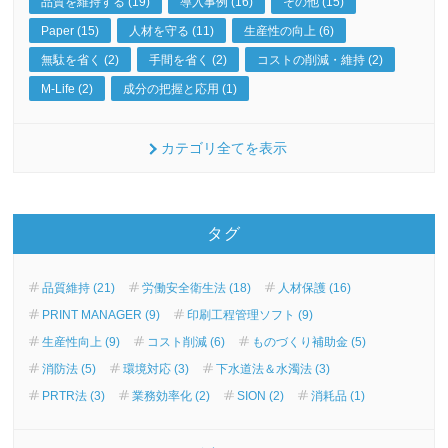
品質を維持する (19)
導入事例 (16)
その他 (15)
Paper (15)
人材を守る (11)
生産性の向上 (6)
無駄を省く (2)
手間を省く (2)
コストの削減・維持 (2)
M-Life (2)
成分の把握と応用 (1)
カテゴリ全てを表示
タグ
品質維持 (21)
労働安全衛生法 (18)
人材保護 (16)
PRINT MANAGER (9)
印刷工程管理ソフト (9)
生産性向上 (9)
コスト削減 (6)
ものづくり補助金 (5)
消防法 (5)
環境対応 (3)
下水道法＆水濁法 (3)
PRTR法 (3)
業務効率化 (2)
SION (2)
消耗品 (1)