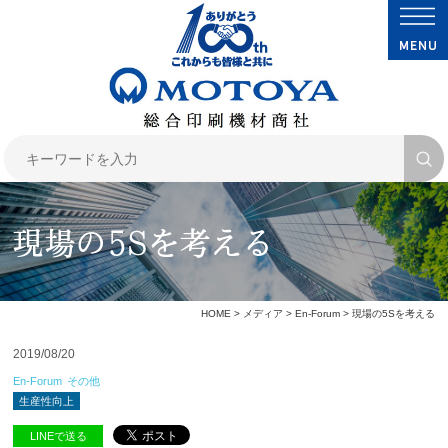
現場の5Sを考える
HOME
>
メディア
>
En-Forum
> 現場の5Sを考える
2019/08/20
En-Forum
その他
生産性向上
LINEで送る