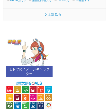
PRTR法 (3)
業務効率化 (2)
SION (2)
消耗品 (1)
全部見る
モトヤのイメージキャラク
ター