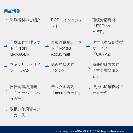
商品情報
印刷機材のご紹介
POD・インクジェ
環境対応資材
ット
「ECO no
MIST」
印刷工程管理ソフ
自動画像補正ソフ
次世代型販促支援
ト「PRINT
ト「Noritsu
サービス
MANAGER」
AccuSmart」
「CARM2」
ファブリックサイ
紙面昇温装置
新発想除電装置
ン「LUFAS」
「SION」
「放射式除電装
置」
反転高積紙揃機
デジタル名刺
取扱い印刷機器メ
「ミューパイルジ
「nearbyカード」
ーカー例
ョガー」
取扱い印刷資材メ
ーカー例
Copyright © 2009 MOTOYA All Rights Reserved.