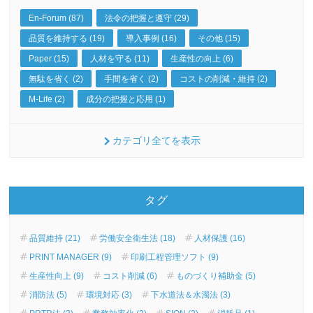
En-Forum (87)
法令の把握と遵守 (29)
品質を維持する (19)
導入事例 (16)
その他 (15)
Paper (15)
人材を守る (11)
生産性の向上 (6)
無駄を省く (2)
手間を省く (2)
コストの削減・維持 (2)
M-Life (2)
成分の把握と応用 (1)
カテゴリ全てを表示
タグ
品質維持 (21)
労働安全衛生法 (18)
人材保護 (16)
PRINT MANAGER (9)
印刷工程管理ソフト (9)
生産性向上 (9)
コスト削減 (6)
ものづくり補助金 (5)
消防法 (5)
環境対応 (3)
下水道法＆水濁法 (3)