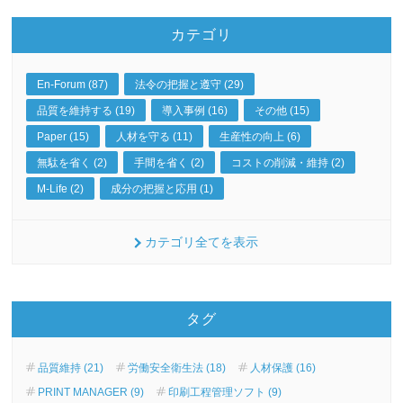
カテゴリ
En-Forum (87)
法令の把握と遵守 (29)
品質を維持する (19)
導入事例 (16)
その他 (15)
Paper (15)
人材を守る (11)
生産性の向上 (6)
無駄を省く (2)
手間を省く (2)
コストの削減・維持 (2)
M-Life (2)
成分の把握と応用 (1)
カテゴリ全てを表示
タグ
品質維持 (21)
労働安全衛生法 (18)
人材保護 (16)
PRINT MANAGER (9)
印刷工程管理ソフト (9)