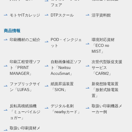
フェア
モトヤITカレッジ
DTPスクール
活字資料館
商品情報
印刷機材のご紹介
POD・インクジェ
環境対応資材
ット
「ECO no
MIST」
印刷工程管理ソフ
自動画像補正ソフ
次世代型販促支援
ト「PRINT
ト「Noritsu
サービス
MANAGER」
AccuSmart」
「CARM2」
ファブリックサイ
紙面昇温装置
新発想除電装置
ン「LUFAS」
「SION」
「放射式除電装
置」
反転高積紙揃機
デジタル名刺
取扱い印刷機器メ
「ミューパイルジ
「nearbyカード」
ーカー例
ョガー」
取扱い印刷資材メ