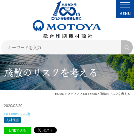
飛散のリスクを考える
HOME
>
メディア
>
En-Forum
> 飛散のリスクを考える
2020/02/20
En-Forum
その他
人材保護
LINEで送る