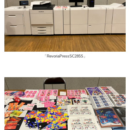
「RevoriaPressSC285S」