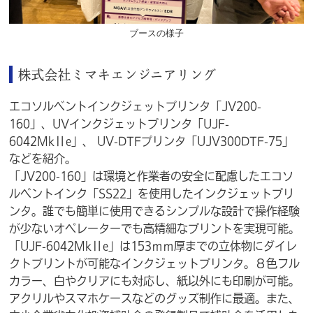
ブースの様子
株式会社ミマキエンジニアリング
エコソルベントインクジェットプリンタ「JV200-
160」、UVインクジェットプリンタ「UJF-
6042MkⅡe」、 UV-DTFプリンタ「UJV300DTF-75」
などを紹介。
「JV200-160」は環境と作業者の安全に配慮したエコソ
ルベントインク「SS22」を使用したインクジェットプリ
ンタ。誰でも簡単に使用できるシンプルな設計で操作経験
が少ないオペレーターでも高精細なプリントを実現可能。
「UJF-6042MkⅡe」は153ｍｍ厚までの立体物にダイレ
クトプリントが可能なインクジェットプリンタ。８色フル
カラー、白やクリアにも対応し、紙以外にも印刷が可能。
アクリルやスマホケースなどのグッズ制作に最適。また、