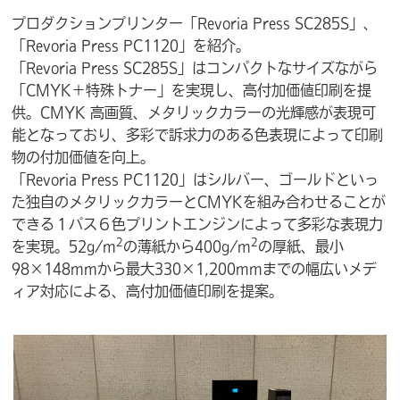
プロダクションプリンター「Revoria Press SC285S」、
「Revoria Press PC1120」を紹介。
「Revoria Press SC285S」は
コンパクトなサイズながら
「CMYK＋特殊トナー」を実現し、高付加価値印刷を提
供。CMYK 高画質、メタリックカラーの光輝感が表現可
能となっており、多彩で訴求力のある色表現によって印刷
物の付加価値を向上。
「Revoria Press PC1120」はシルバー、ゴールドといっ
た独自のメタリックカラーとCMYKを組み合わせることが
できる１パス６色プリントエンジンによって多彩な表現力
2
2
を実現。52g/m
の薄紙から400g/m
の厚紙、最小
98×148mmから最大330×1,200mmまでの幅広いメデ
ィア対応による、高付加価値印刷を提案。