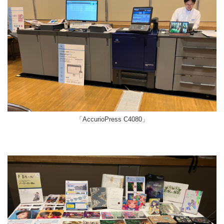
「AccurioPress C4080」