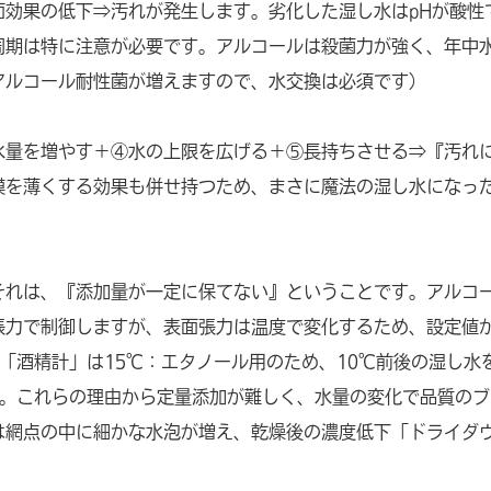
面効果の低下⇒汚れが発生します。劣化した湿し水はpHが酸性
周期は特に注意が必要です。アルコールは殺菌力が強く、年中
アルコール耐性菌が増えますので、水交換は必須です）
水量を増やす＋④水の上限を広げる＋⑤長持ちさせる⇒『汚れ
膜を薄くする効果も併せ持つため、まさに魔法の湿し水になっ
それは、『添加量が一定に保てない』ということです。アルコ
張力で制御しますが、表面張力は温度で変化するため、設定値
「酒精計」は15℃：エタノール用のため、10℃前後の湿し水
す。これらの理由から定量添加が難しく、水量の変化で品質のブ
は網点の中に細かな水泡が増え、乾燥後の濃度低下「ドライダ