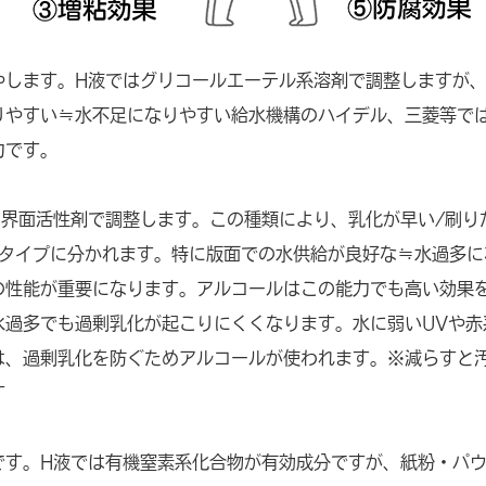
やします。H液ではグリコールエーテル系溶剤で調整しますが
りやすい≒水不足になりやすい給水機構のハイデル、三菱等で
力です。
は界面活性剤で調整します。この種類により、乳化が早い/刷り
いタイプに分かれます。特に版面での水供給が良好な≒水過多に
の性能が重要になります。アルコールはこの能力でも高い効果
水過多でも過剰乳化が起こりにくくなります。水に弱いUVや赤
は、過剰乳化を防ぐためアルコールが使われます。※減らすと
す
です。H液では有機窒素系化合物が有効成分ですが、紙粉・パ