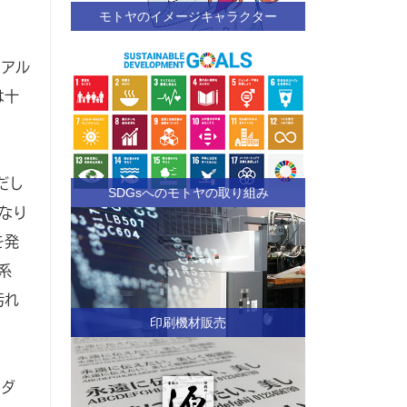
モトヤのイメージキャラクター
、アル
は十
だし
SDGsへのモトヤの取り組み
なり
を発
系
汚れ
印刷機材販売
ウダ