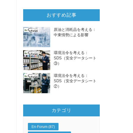
おすすめ記事
原油と消耗品を考える：
中東情勢による影響
環境法令を考える：
SDS（安全データシート
③）
環境法令を考える：
SDS（安全データシート
②）
カテゴリ
En-Forum (87)