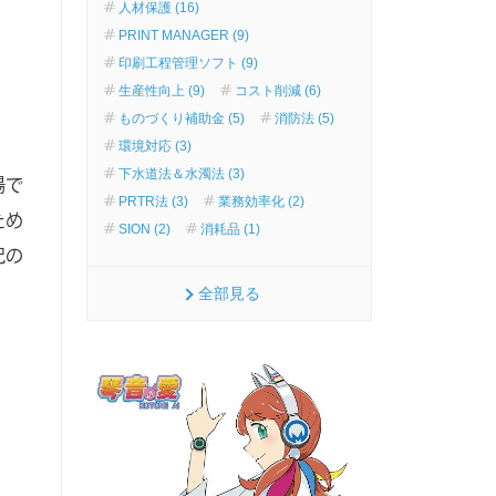
人材保護 (16)
PRINT MANAGER (9)
印刷工程管理ソフト (9)
生産性向上 (9)
コスト削減 (6)
ものづくり補助金 (5)
消防法 (5)
環境対応 (3)
下水道法＆水濁法 (3)
場で
PRTR法 (3)
業務効率化 (2)
ため
SION (2)
消耗品 (1)
記の
全部見る