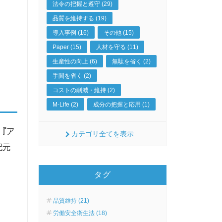
法令の把握と遵守 (29)
品質を維持する (19)
導入事例 (16)
その他 (15)
Paper (15)
人材を守る (11)
生産性の向上 (6)
無駄を省く (2)
手間を省く (2)
コストの削減・維持 (2)
M-Life (2)
成分の把握と応用 (1)
『ア
カテゴリ全てを表示
紀元
タグ
品質維持 (21)
労働安全衛生法 (18)