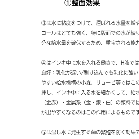
③は水に粘度をつけて、運ばれる水量を増
コールはとても強く、特に版面での水が絞
分な給水量を確保するため、重宝される能
④はインキ中に水を入れる働きで、H液で
良好：乳化が遅い/刷り込んでも乳化に強
やすい給水機構の小森、リョービ等ではこ
揮し、インキ中に入る水を細かくして、給
（金赤）・金属系（金・銀・白）の顔料で
が出やすくなるのはこの作用によるもので
⑤は湿し水に発生する菌の繁殖を防ぐ効果