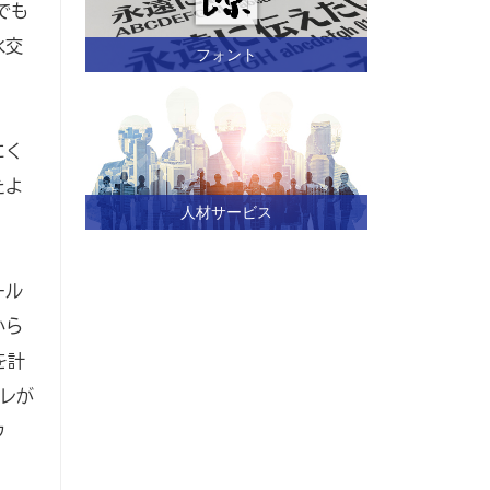
でも
水交
フォント
にく
たよ
人材サービス
ール
から
を計
レが
ウ