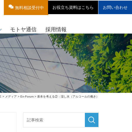
お役立ち資料はこちら
お問い合わせ
無料相談受付中
モトヤ通信
採用情報
E
>
メディア
>
En-Forum
> 基本を考える②：湿し水（アルコールの働き）