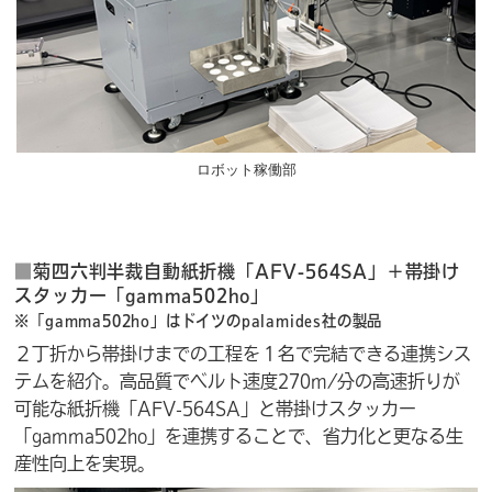
ロボット稼働部
■
菊四六判半裁自動紙折機「AFV-564SA」＋帯掛け
スタッカー「gamma502ho」
※「gamma502ho」はドイツのpalamides社の製品
２丁折から帯掛けまでの工程を１名で完結できる連携シス
テムを紹介。高品質でベルト速度270m/分の高速折りが
可能な紙折機「AFV-564SA」と帯掛けスタッカー
「gamma502ho」を連携することで、省力化と更なる生
産性向上を実現。