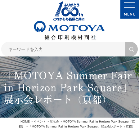
「MOTOYA Summer Fair
in Horizon Park Square」
展示会レポート（京都）
HOME
>
イベント
>
展示会
>
MOTOYA Summer Fair in Horizon Park Square（京
都）
> 「MOTOYA Summer Fair in Horizon Park Square」展示会レポート（京都）