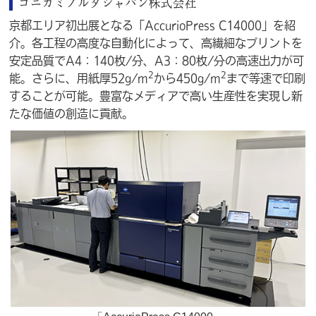
コニカミノルタジャパン株式会社
京都エリア初出展となる「AccurioPress C14000」を紹
介。各工程の高度な自動化によって、高繊細なプリントを
安定品質でA4：140枚/分、A3：80枚/分の高速出力が可
2
2
能。さらに、用紙厚52g/m
から450g/m
まで等速で印刷
することが可能。豊富なメディアで高い生産性を実現し新
たな価値の創造に貢献。