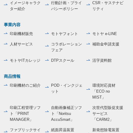
イメージキャラク
行動計画・プライ
CSR・サステナビ
ター紹介
バシーポリシー
リティ
事業内容
印刷機材販売
モトヤフォント
モトヤ e-LINE
人材サービス
コラボレーション
補助金申請支援
フェア
モトヤITカレッジ
DTPスクール
活字資料館
商品情報
印刷機材のご紹介
POD・インクジェ
環境対応資材
ット
「ECO no
MIST」
印刷工程管理ソフ
自動画像補正ソフ
次世代型販促支援
ト「PRINT
ト「Noritsu
サービス
MANAGER」
AccuSmart」
「CARM2」
ファブリックサイ
紙面昇温装置
新発想除電装置