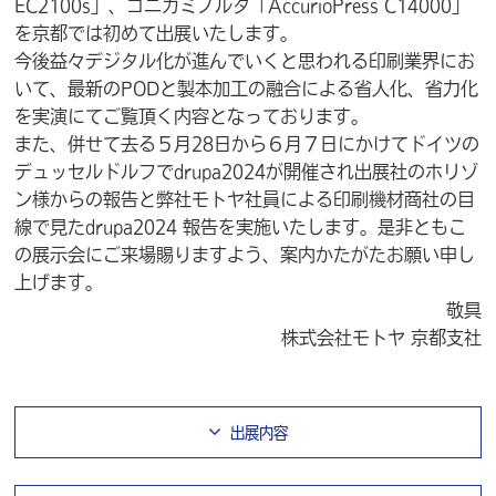
EC2100s」、コニカミノルタ「AccurioPress C14000」
を京都では初めて出展いたします。
今後益々デジタル化が進んでいくと思われる印刷業界にお
いて、最新のPODと製本加工の融合による省人化、省力化
を実演にてご覧頂く内容となっております。
また、併せて去る５月28日から６月７日にかけてドイツの
デュッセルドルフでdrupa2024が開催され出展社のホリゾ
ン様からの報告と弊社モトヤ社員による印刷機材商社の目
線で見たdrupa2024 報告を実施いたします。是非ともこ
の展示会にご来場賜りますよう、案内かたがたお願い申し
上げます。
敬具
株式会社モトヤ 京都支社
出展内容