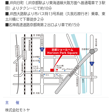
■JR向日町（JR京都駅より東海道線大阪方面へ普通電車で３駅
目）よりタクシーにて約10分
■JR西大路駅より市バス特13号系統（久我石原行き）乗車、東
土川橋にて下車徒歩２分
■名神高速道路京都南第２出口より車で約15分
主 催
株式会社モトヤ