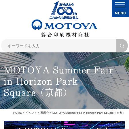
MOTOYA Summer Fair
in Horizon Park
Square（京都）
HOME
>
イベント
>
展示会
> MOTOYA Summer Fair in Horizon Park Square（京都）