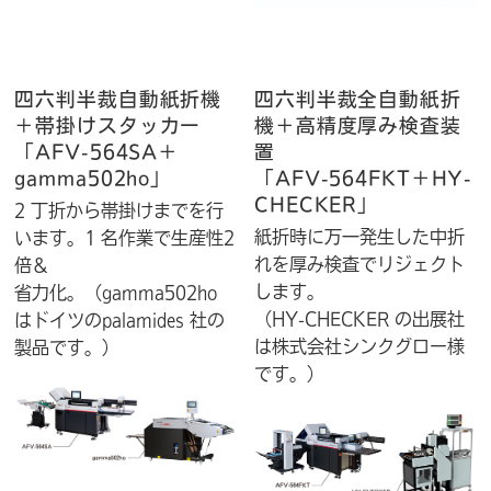
四六判半裁自動紙折機
四六判半裁全自動紙折
＋帯掛けスタッカー
機＋高精度厚み検査装
「AFV-564SA＋
置
gamma502ho」
「AFV-564FKT＋HY-
CHECKER」
2 丁折から帯掛けまでを行
紙折時に万一発生した中折
います。1 名作業で生産性2
れを厚み検査でリジェクト
倍＆
します。
省力化。（gamma502ho
（HY-CHECKER の出展社
はドイツのpalamides 社の
は株式会社シンクグロー様
製品です。）
です。）