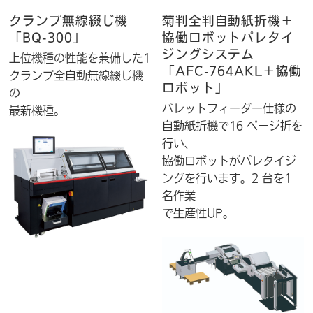
クランプ無線綴じ機
菊判全判自動紙折機＋
「BQ-300」
協働ロボットパレタイ
ジングシステム
上位機種の性能を兼備した1
「AFC-764AKL＋協働
クランプ全自動無線綴じ機
ロボット」
の
パレットフィーダー仕様の
最新機種。
自動紙折機で16 ページ折を
行い、
協働ロボットがパレタイジ
ングを行います。2 台を1
名作業
で生産性UP。