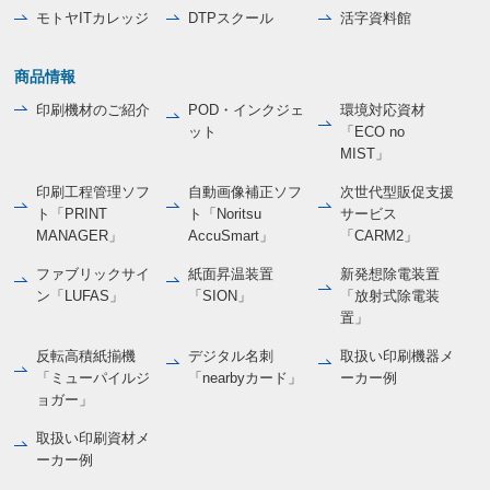
モトヤITカレッジ
DTPスクール
活字資料館
商品情報
印刷機材のご紹介
POD・インクジェ
環境対応資材
ット
「ECO no
MIST」
印刷工程管理ソフ
自動画像補正ソフ
次世代型販促支援
ト「PRINT
ト「Noritsu
サービス
MANAGER」
AccuSmart」
「CARM2」
ファブリックサイ
紙面昇温装置
新発想除電装置
ン「LUFAS」
「SION」
「放射式除電装
置」
反転高積紙揃機
デジタル名刺
取扱い印刷機器メ
「ミューパイルジ
「nearbyカード」
ーカー例
ョガー」
取扱い印刷資材メ
ーカー例