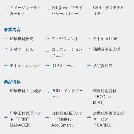
イメージキャラク
行動計画・プライ
CSR・サステナビ
ター紹介
バシーポリシー
リティ
事業内容
印刷機材販売
モトヤフォント
モトヤ e-LINE
人材サービス
コラボレーション
補助金申請支援
フェア
モトヤITカレッジ
DTPスクール
活字資料館
商品情報
印刷機材のご紹介
POD・インクジェ
環境対応資材
ット
「ECO no
MIST」
印刷工程管理ソフ
自動画像補正ソフ
次世代型販促支援
ト「PRINT
ト「Noritsu
サービス
MANAGER」
AccuSmart」
「CARM2」