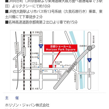
■JR向日町（JR京都駅より東海道線大阪方面へ普通電車で３駅
目）よりタクシーにて約10分
■JR西大路駅より市バス特13号系統（久我石原行き）乗車、東
土川橋にて下車徒歩２分
■名神高速道路京都南第２出口より車で約15分
主 催
ホリゾン・ジャパン株式会社