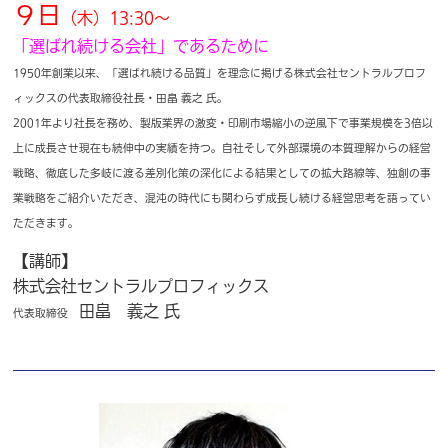
９日
（木）13:30～
「選ばれ続ける会社」であるために
1950年創業以来、「選ばれ続ける品質」を理念に掲げる株式会社セントラルプロフ
ィックスの代表取締役社長・田畠 義之 氏。
2001年より社長を務め、製版業界の激変・印刷市場縮小の逆風下で事業規模を3倍以
上に成長させ現在も続伸中の実績を持つ。自社そして外部環境の本質理解からの経営
戦略、徹底した多岐に渡る差別化策の深化による結果としての拡大路線等、独創の事
業戦略をご紹介いただき、混沌の時代にも関わらず成長し続ける経営思考を語ってい
ただきます。
【講師】
株式会社セントラルプロフィックス
田畠 義之 氏
代表取締役