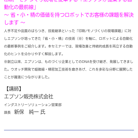
動化の最前線」
～ 省・小・精の価値を持つロボットでお客様の課題を解決
します ～
人手不足や品質のばらつき、技能継承といった「印刷/モノづくりの現場課題」に対
しエプソンが培ってきた「省・小・精」の技術（※）を軸に、ロボットによる自動化
の最新事例をご紹介します。本セミナーでは、現場改善と持続的成長を両立する自動
化のヒントを分かりやすく解説します。
※創立以来、エプソンは、ものづくり企業としてのDNAを受け継ぎ、発展してきまし
た。ウオッチ開発で超微細・精密加工技術を磨きあげ、これを多彩な分野に展開した
ことが躍進につながりました。
【講師】
エプソン販売株式会社
インダストリーソリューション営業部
新保 純一 氏
課長