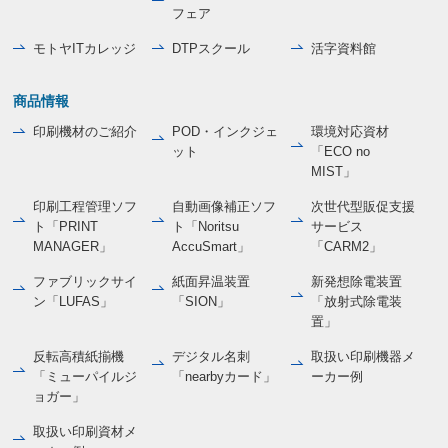
フェア
モトヤITカレッジ
DTPスクール
活字資料館
商品情報
印刷機材のご紹介
POD・インクジェ
環境対応資材
ット
「ECO no
MIST」
印刷工程管理ソフ
自動画像補正ソフ
次世代型販促支援
ト「PRINT
ト「Noritsu
サービス
MANAGER」
AccuSmart」
「CARM2」
ファブリックサイ
紙面昇温装置
新発想除電装置
ン「LUFAS」
「SION」
「放射式除電装
置」
反転高積紙揃機
デジタル名刺
取扱い印刷機器メ
「ミューパイルジ
「nearbyカード」
ーカー例
ョガー」
取扱い印刷資材メ