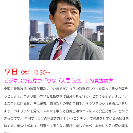
９日
（木）10:30～
ビジネスで役立つ「ウソ（人間心理）」の見抜き方
全国で特殊詐欺の被害が相次いでいますがこれらの詐欺師はウソを言って我々を騙そ
うとします。つまり悪いウソを見抜ければ自分の身を守ることができます。またビジ
ネスでも採用面接、与信審査、商談などの場面で相手からウソをつかれる場合があり
ます。つまりウソを見抜くスキルを学ぶと日常生活やビジネスで役立たせることがで
きるのです。 全国で「ウソの見抜き方」というコンテンツで講演をしている講師は皆
無です。希少性があり、刑事とは思えない話術で楽しく学べ、非常に人気の高い講演