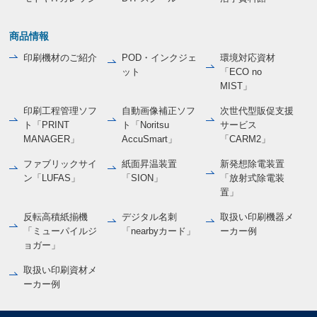
商品情報
印刷機材のご紹介
POD・インクジェ
環境対応資材
ット
「ECO no
MIST」
印刷工程管理ソフ
自動画像補正ソフ
次世代型販促支援
ト「PRINT
ト「Noritsu
サービス
MANAGER」
AccuSmart」
「CARM2」
ファブリックサイ
紙面昇温装置
新発想除電装置
ン「LUFAS」
「SION」
「放射式除電装
置」
反転高積紙揃機
デジタル名刺
取扱い印刷機器メ
「ミューパイルジ
「nearbyカード」
ーカー例
ョガー」
取扱い印刷資材メ
ーカー例