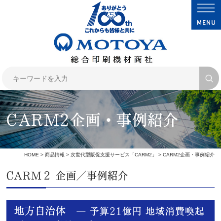
CARM2企画・事例紹介
HOME
>
商品情報
>
次世代型販促支援サービス「CARM2」
> CARM2企画・事例紹介
CARM２ 企画／事例紹介
地方自治体
― 予算21億円 地域消費喚起