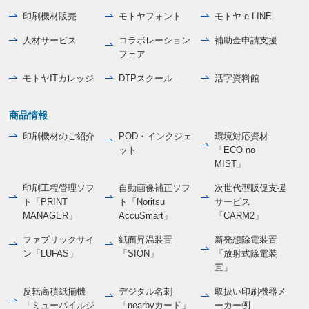
印刷機材販売
モトヤフォント
モトヤ e-LINE
人材サービス
コラボレーション
補助金申請支援
フェア
モトヤITカレッジ
DTPスクール
活字資料館
商品情報
印刷機材のご紹介
POD・インクジェ
環境対応資材
ット
「ECO no
MIST」
印刷工程管理ソフ
自動画像補正ソフ
次世代型販促支援
ト「PRINT
ト「Noritsu
サービス
MANAGER」
AccuSmart」
「CARM2」
ファブリックサイ
紙面昇温装置
新発想除電装置
ン「LUFAS」
「SION」
「放射式除電装
置」
反転高積紙揃機
デジタル名刺
取扱い印刷機器メ
「ミューパイルジ
「nearbyカード」
ーカー例