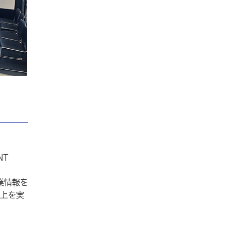
ン
NT
業情報を
上を実