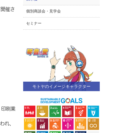
て開催さ
個別商談会・見学会
セミナー
モトヤのイメージキャラクター
、印刷業
われ、