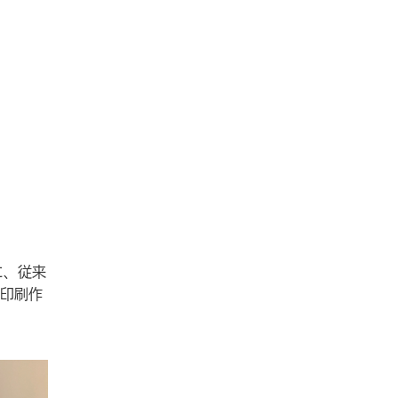
に、従来
印刷作