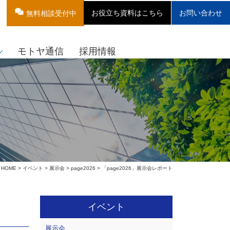
お役立ち資料はこちら
お問い合わせ
無料相談受付中
モトヤ通信
採用情報
HOME
>
イベント
>
展示会
>
page2026
> 「page2026」展示会レポート
イベント
展示会