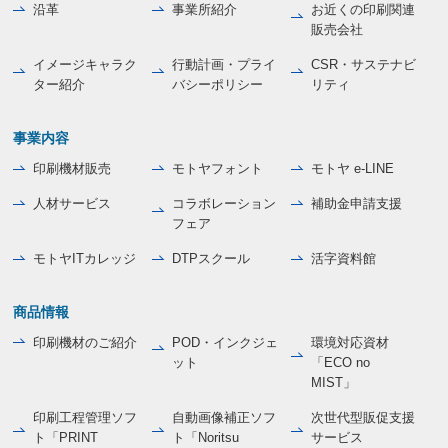
沿革
事業所紹介
お近くの印刷関連
販売会社
イメージキャラク
行動計画・プライ
CSR・サステナビ
ター紹介
バシーポリシー
リティ
事業内容
印刷機材販売
モトヤフォント
モトヤ e-LINE
人材サービス
コラボレーション
補助金申請支援
フェア
モトヤITカレッジ
DTPスクール
活字資料館
商品情報
印刷機材のご紹介
POD・インクジェ
環境対応資材
ット
「ECO no
MIST」
印刷工程管理ソフ
自動画像補正ソフ
次世代型販促支援
ト「PRINT
ト「Noritsu
サービス