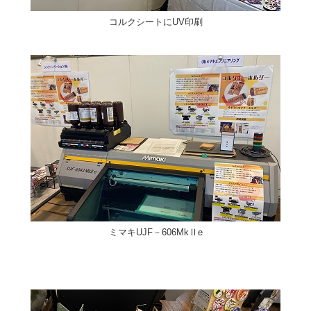
コルクシートにUV印刷
ミマキUJF－606MkⅡe