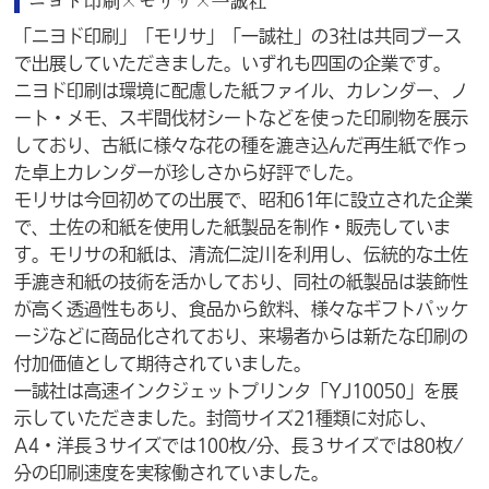
ニヨド印刷×モリサ×一誠社
「ニヨド印刷」「モリサ」「一誠社」の3社は共同ブース
で出展していただきました。いずれも四国の企業です。
ニヨド印刷は環境に配慮した紙ファイル、カレンダー、ノ
ート・メモ、スギ間伐材シートなどを使った印刷物を展示
しており、古紙に様々な花の種を漉き込んだ再生紙で作っ
た卓上カレンダーが珍しさから好評でした。
モリサは今回初めての出展で、昭和61年に設立された企業
で、土佐の和紙を使用した紙製品を制作・販売していま
す。モリサの和紙は、清流仁淀川を利用し、伝統的な土佐
手漉き和紙の技術を活かしており、同社の紙製品は装飾性
が高く透過性もあり、食品から飲料、様々なギフトパッケ
ージなどに商品化されており、来場者からは新たな印刷の
付加価値として期待されていました。
一誠社は高速インクジェットプリンタ「YJ10050」を展
示していただきました。封筒サイズ21種類に対応し、
A4・洋長３サイズでは100枚/分、長３サイズでは80枚/
分の印刷速度を実稼働されていました。