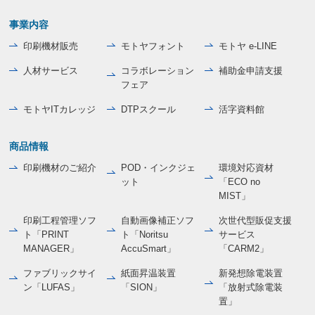
事業内容
印刷機材販売
モトヤフォント
モトヤ e-LINE
人材サービス
コラボレーション
補助金申請支援
フェア
モトヤITカレッジ
DTPスクール
活字資料館
商品情報
印刷機材のご紹介
POD・インクジェ
環境対応資材
ット
「ECO no
MIST」
印刷工程管理ソフ
自動画像補正ソフ
次世代型販促支援
ト「PRINT
ト「Noritsu
サービス
MANAGER」
AccuSmart」
「CARM2」
ファブリックサイ
紙面昇温装置
新発想除電装置
ン「LUFAS」
「SION」
「放射式除電装
置」