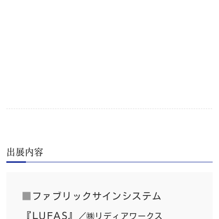
出展内容
■
ファブリックサインシステム
『LUFAS』
／㈱リディアワークス