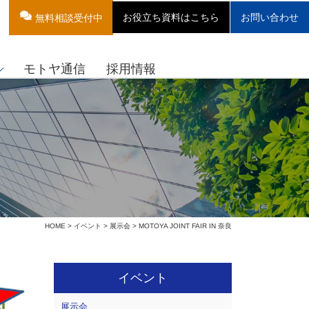
お役立ち資料はこちら
お問い合わせ
無料相談受付中
モトヤ通信
採用情報
HOME
>
イベント
>
展示会
> MOTOYA JOINT FAIR IN 奈良
イベント
展示会