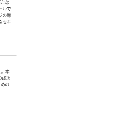
新たな
ールで
ジの導
なセキ
た。本
の成功
ための