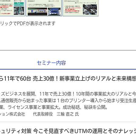
リックでPDFが表示されます
セミナー内容
ら11年で60台 売上30億！新事業立上げのリアルと未来構
ズビジネスを展開、11年で売上30億！10年間の事業拡大のリアルと
れ通信販売から始まった事業は１台のプリンター導入から始まり受注生
卸事業、ライセンス事業と事業拡大。成功秘話、秘訣を公開。
ション株式会社 代表取締役 三輪 直之 氏
ュリティ対策 今こそ見直すべきUTMの運用とそのナレッ