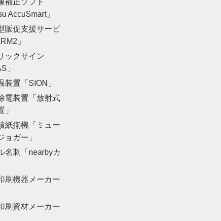
像補正ソフト
su AccuSmart」
型販促支援サービ
RM2」
リックサイン
AS」
温装置「SION」
除電装置「放射式
置」
積紙揃機「ミュー
ジョガー」
名刺「nearbyカ
印刷機器メーカー
印刷資材メーカー