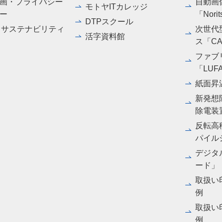
画・プライバシー
自動画
モトヤITカレッジ
ー
「Norit
DTPスクール
・サステナビリティ
次世代
活字資料館
ス「CA
ファブ
「LUF
紙面昇
新発想
除電装
反転高
パイル
デジタル
ード」
取扱い
例
取扱い
例