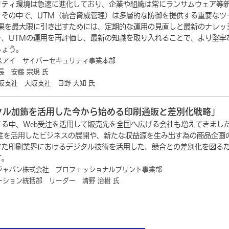
リティ環境は急速に進化しており、企業や組織は常にランサムウェア等
。その中で、UTM（統合脅威管理）は多層的な防御を提供する重要なツ
効果を最大限に引き出すためには、定期的な運用の見直しと最新のナレッ
そ、UTMの運用を再評価し、最新の知識を取り入れることで、より堅牢
しょう。
スアイ サイバーセキュリティ事業本部
 安藤 宗規 氏
社 大阪支社 日野 大知 氏
タル加飾を活用した今から始める印刷通販と差別化戦略」
る中、Web受注を活用して販売先を全国へ広げる会社も増えてきまし
受注を活用したビジネスの展開や、新たな収益源を生み出す為の商品企画
また印刷業界におけるデジタル技術を活用した、競合との差別化を図る
す。
ジャパン株式会社 プロフェッショナルプリント事業部
ン統括部 リーダー 清野 治樹 氏