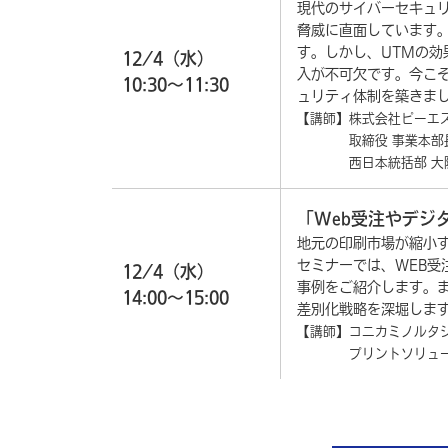
現代のサイバーセキュ
脅威に直面しています
す。しかし、UTMの
12/4（水）
入が不可欠です。今こ
10:30～11:30
ュリティ体制を築きま
【講師
】
株式会社ピーエ
取締役 事業本部長
西日本統括部 大阪支
「Web受注やデジ
地元の印刷市場が縮小す
セミナーでは、WEB
12/4（水）
事例をご紹介します。
14:00～15:00
差別化戦略を深堀しま
【講師】コニカミノルタ
プリントソリューショ