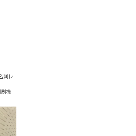
板名刺レ
印刷機