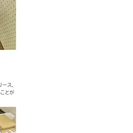
リース、
ことが