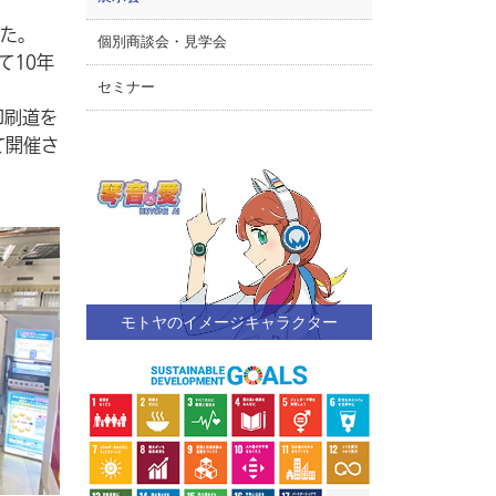
した。
個別商談会・見学会
て10年
セミナー
印刷道を
て開催さ
モトヤのイメージキャラクター