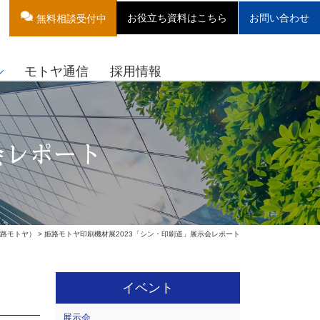
お役立ち資料はこちら
お問い合わせ
無料相談受付中
モトヤ通信
採用情報
会レポート
姫路モトヤ）
> 姫路モトヤ印刷機材展2023「シン・印刷道」展示会レポート
イベント
展示会