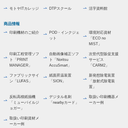
モトヤITカレッジ
DTPスクール
活字資料館
商品情報
印刷機材のご紹介
POD・インクジェ
環境対応資材
ット
「ECO no
MIST」
印刷工程管理ソフ
自動画像補正ソフ
次世代型販促支援
ト「PRINT
ト「Noritsu
サービス
MANAGER」
AccuSmart」
「CARM2」
ファブリックサイ
紙面昇温装置
新発想除電装置
ン「LUFAS」
「SION」
「放射式除電装
置」
反転高積紙揃機
デジタル名刺
取扱い印刷機器メ
「ミューパイルジ
「nearbyカード」
ーカー例
ョガー」
取扱い印刷資材メ
ーカー例