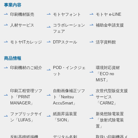
事業内容
印刷機材販売
モトヤフォント
モトヤ e-LINE
人材サービス
コラボレーション
補助金申請支援
フェア
モトヤITカレッジ
DTPスクール
活字資料館
商品情報
印刷機材のご紹介
POD・インクジェ
環境対応資材
ット
「ECO no
MIST」
印刷工程管理ソフ
自動画像補正ソフ
次世代型販促支援
ト「PRINT
ト「Noritsu
サービス
MANAGER」
AccuSmart」
「CARM2」
ファブリックサイ
紙面昇温装置
新発想除電装置
ン「LUFAS」
「SION」
「放射式除電装
置」
反転高積紙揃機
デジタル名刺
取扱い印刷機器メ