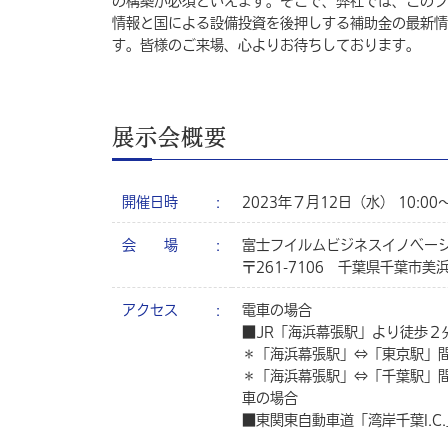
の構築が必須といえます。そこで、弊社では、このフ
情報と国による設備投資を後押しする補助金の最新情
す。皆様のご来場、心よりお待ちしております。
展示会概要
開催日時
2023年７月12日（水） 10:00～
会 場
富士フイルムビジネスイノベー
〒261-7106 千葉県千葉市美浜
アクセス
電車の場合
■JR「海浜幕張駅」より徒歩２
＊「海浜幕張駅」⇔「東京駅」間
＊「海浜幕張駅」⇔「千葉駅」
車の場合
■東関東自動車道「湾岸千葉I.C