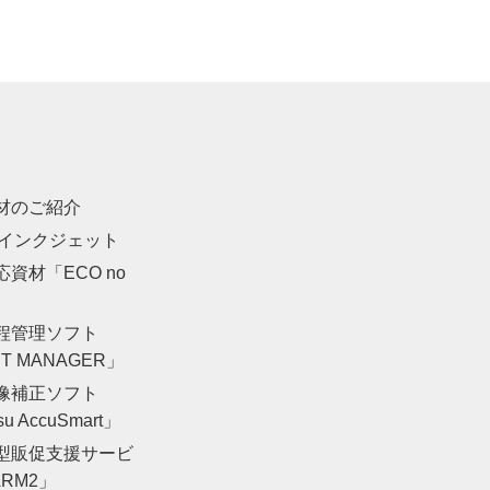
材のご紹介
・インクジェット
資材「ECO no
」
程管理ソフト
NT MANAGER」
像補正ソフト
su AccuSmart」
型販促支援サービ
RM2」