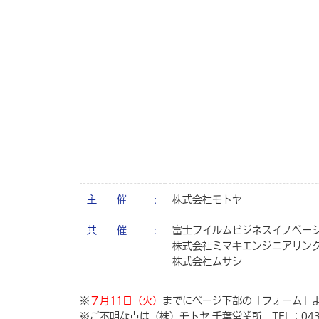
主 催
株式会社モトヤ
共 催
富士フイルムビジネスイノベー
株式会社ミマキエンジニアリン
株式会社ムサシ
※
７月11日（火）
までにページ下部の「フォーム」
※ご不明な点は（株）モトヤ 千葉営業所 TEL：043