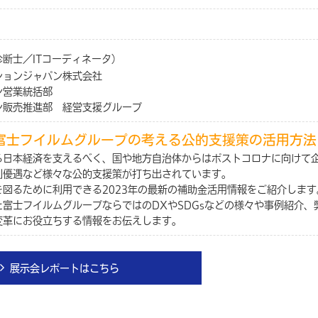
断士／ITコーディネータ）
ションジャパン株式会社
ン営業統括部
ン販売推進部 経営支援グループ
富士フイルムグループの考える公的支援策の活用方法
日本経済を支えるべく、国や地方自治体からはポストコロナに向けて
制優遇など様々な公的支援策が打ち出されています。
図るために利用できる2023年の最新の補助金活用情報をご紹介します
富士フイルムグループならではのDXやSDGsなどの様々や事例紹介、
変革にお役立ちする情報をお伝えします。
展示会レポートはこちら