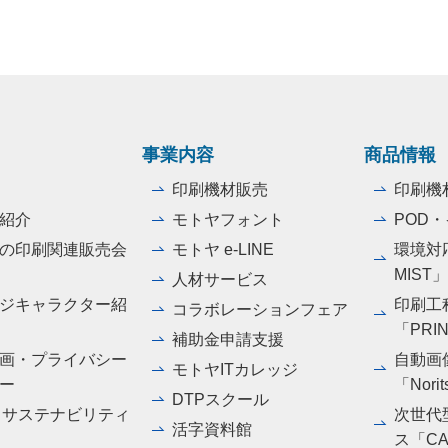
事業内容
商品情報
印刷機材販売
印刷機
紹介
モトヤフォント
POD
の印刷関連販売会
モトヤ e-LINE
環境対応
MIST
人材サービス
ジキャラクター紹
印刷工
コラボレーションフェア
「PRI
補助金申請支援
画・プライバシー
自動画
モトヤITカレッジ
ー
「Norit
DTPスクール
・サステナビリティ
次世代
活字資料館
ス「CA