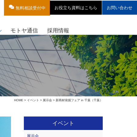
お役立ち資料はこちら
お問い合わせ
無料相談受付中
モトヤ通信
採用情報
HOME
>
イベント
>
展示会
> 新商材発掘フェア in 千葉（千葉）
イベント
展示会