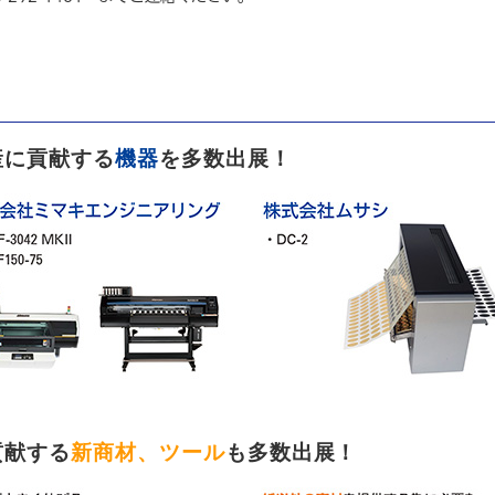
産に貢献する
機器
を多数出展！
貢献する
新商材、ツール
も多数出展！