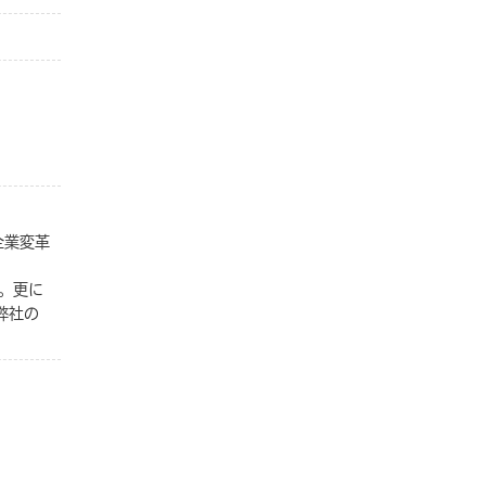
企業変革
。更に
弊社の