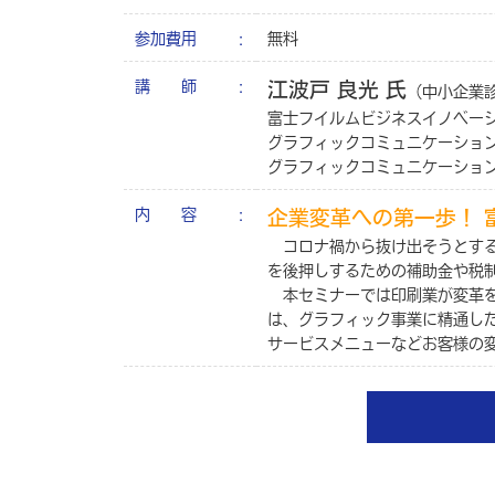
参加費用
無料
講 師
江波戸 良光 氏
（中小企業診
富士フイルムビジネスイノベー
グラフィックコミュニケーショ
グラフィックコミュニケーショ
内 容
企業変革への第一歩！ 
コロナ禍から抜け出そうとする
を後押しするための補助金や税
本セミナーでは印刷業が変革を
は、グラフィック事業に精通した
サービスメニューなどお客様の