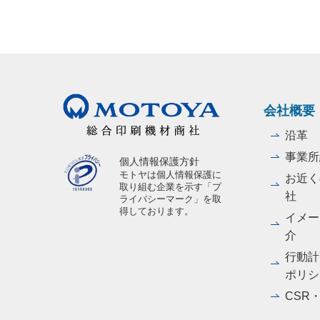
会社概要
沿革
事業所
個人情報保護方針
モトヤは個人情報保護に
お近く
取り組む企業を示す「プ
社
ライバシーマーク」を取
得しております。
イメー
介
行動計
ポリシ
CSR