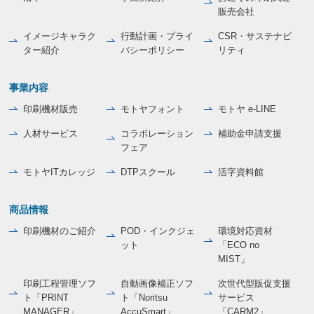
販売会社
イメージキャラク
行動計画・プライ
CSR・サステナビ
ター紹介
バシーポリシー
リティ
事業内容
印刷機材販売
モトヤフォント
モトヤ e-LINE
人材サービス
コラボレーション
補助金申請支援
フェア
モトヤITカレッジ
DTPスクール
活字資料館
商品情報
印刷機材のご紹介
POD・インクジェ
環境対応資材
ット
「ECO no
MIST」
印刷工程管理ソフ
自動画像補正ソフ
次世代型販促支援
ト「PRINT
ト「Noritsu
サービス
MANAGER」
AccuSmart」
「CARM2」