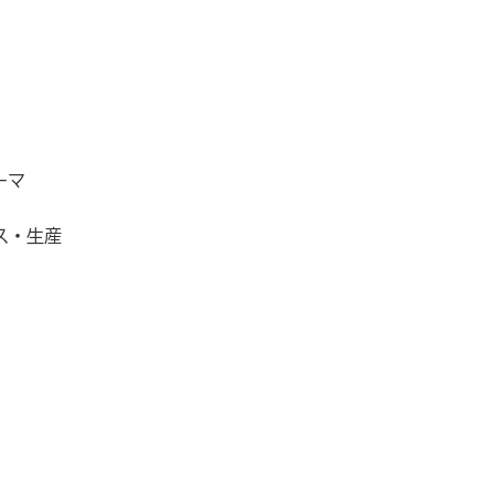
ーマ
ス・生産