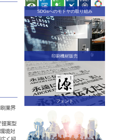
SDGsへのモトヤの取り組み
印刷機材販売
フォント
印刷業界
で提案型
環境対
幅広く紹