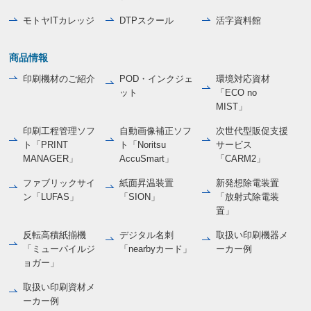
モトヤITカレッジ
DTPスクール
活字資料館
商品情報
印刷機材のご紹介
POD・インクジェ
環境対応資材
ット
「ECO no
MIST」
印刷工程管理ソフ
自動画像補正ソフ
次世代型販促支援
ト「PRINT
ト「Noritsu
サービス
MANAGER」
AccuSmart」
「CARM2」
ファブリックサイ
紙面昇温装置
新発想除電装置
ン「LUFAS」
「SION」
「放射式除電装
置」
反転高積紙揃機
デジタル名刺
取扱い印刷機器メ
「ミューパイルジ
「nearbyカード」
ーカー例
ョガー」
取扱い印刷資材メ
ーカー例