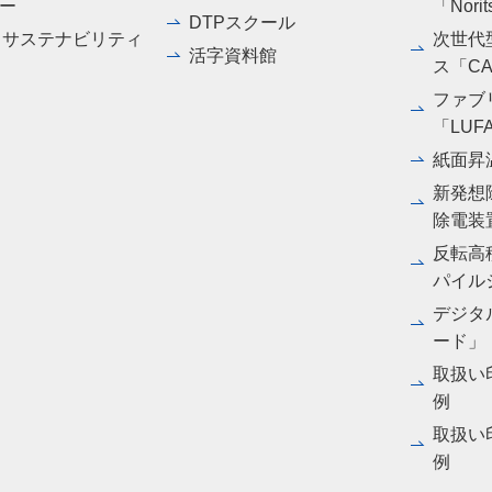
ー
「Norit
DTPスクール
・サステナビリティ
次世代
活字資料館
ス「CA
ファブ
「LUF
紙面昇
新発想
除電装
反転高
パイル
デジタル
ード」
取扱い
例
取扱い
例