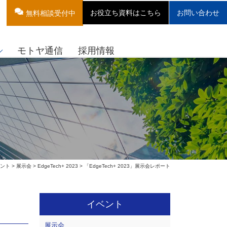
お役立ち資料はこちら
お問い合わせ
無料相談受付中
モトヤ通信
採用情報
ント
>
展示会
>
EdgeTech+ 2023
> 「EdgeTech+ 2023」展示会レポート
イベント
展示会