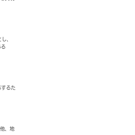
とし、
ある
応するた
他、地