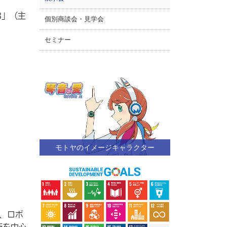
3」（主
個別商談会・見学会
セミナー
モトヤのイメージキャラクター
、ロボ
術を中心