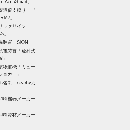
su AccuSmart」
型販促支援サービ
RM2」
リックサイン
AS」
温装置「SION」
除電装置「放射式
置」
積紙揃機「ミュー
ジョガー」
名刺「nearbyカ
印刷機器メーカー
印刷資材メーカー