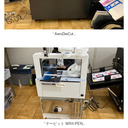
「AeroDieCut」
「テーピット WXII-PEN」