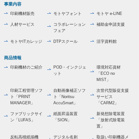
事業内容
印刷機材販売
モトヤフォント
モトヤ e-LINE
人材サービス
コラボレーション
補助金申請支援
フェア
モトヤITカレッジ
DTPスクール
活字資料館
商品情報
印刷機材のご紹介
POD・インクジェ
環境対応資材
ット
「ECO no
MIST」
印刷工程管理ソフ
自動画像補正ソフ
次世代型販促支援
ト「PRINT
ト「Noritsu
サービス
MANAGER」
AccuSmart」
「CARM2」
ファブリックサイ
紙面昇温装置
新発想除電装置
ン「LUFAS」
「SION」
「放射式除電装
置」
反転高積紙揃機
デジタル名刺
取扱い印刷機器メ