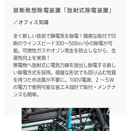
■
新発想除電装置「放射式除電装置」
／オフィス知識
全く新しい技術で静電気を除電！簡易な取付で印
刷のラインスピード300～500m/分の除電が可
能。可燃性ガスやオゾン発生を防止しながら、生
産性向上を実現！
帯電物へ放射式に電気力線を放出し除電する新し
い除電方式を採用。複雑な形状でも回り込む性質
を持つため送風が不要に。100V電源、2 ～５W
の電力で使用可能な省エネ設計で取付・メンテナ
ンスも簡単。